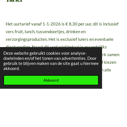
Het uurtarief vanaf 1-1-2026 is €
8,30
per uur, dit is inclusief
vers fruit, lunch, tussendoortjes, drinken en
verzorgingsproducten. Het is exclusief luiers en eventuele
dieetvoeding. Naast dit uurtarief betaal je maandelijks
Deze website gebruikt cookies voor analyse-
bemiddelingskosten aan het gastouderbureau. Ik werk samen
doeleinden en/of het tonen van advertenties. Door
met
verschillende gastouderbureaus, je kunt dus zelf kiezen
gebruik te blijven maken van de site gaat u hiermee
akkoord.
welk bureau het beste bij je past. Omdat De Club aan alle
gestelde voorwaarden voldoet heb je recht op
Akkoord
kinderopvangtoeslag.